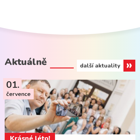
Aktuálně
další aktuality
01.
července
Krásné léto!