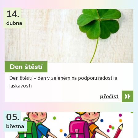
14.
dubna
Den štěstí
Den štěstí – den v zeleném na podporu radosti a
laskavosti
přečíst
05.
března