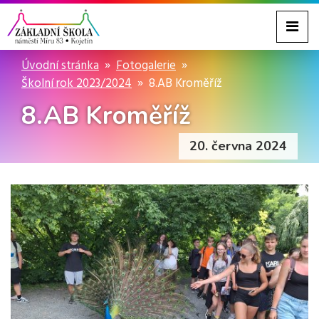
Úvodní stránka
Fotogalerie
Školní rok 2023/2024
8.AB Kroměříž
8.AB Kroměříž
20. června 2024