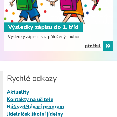
Výsledky zápisu do 1. tříd
Výsledky zápisu - viz přiložený soubor
přečíst
Rychlé odkazy
Aktuality
Kontakty na učitele
Náš vzdělávací program
Jídelníček školní jídelny