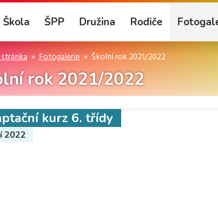
Škola
ŠPP
Družina
Rodiče
Fotogale
 stránka
Fotogalerie
Školní rok 2021/2022
lní rok 2021/2022
ptační kurz 6. třídy
ří 2022