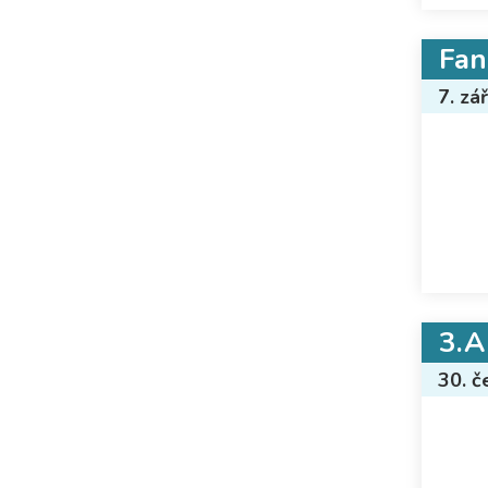
Fan
7. zá
3.A
30. č