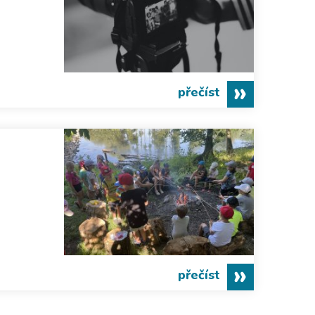
přečíst
přečíst