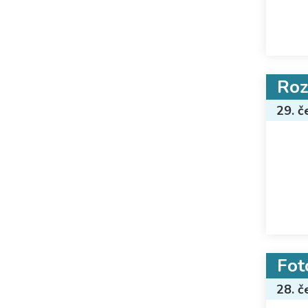
Roz
29. č
Fot
28. č