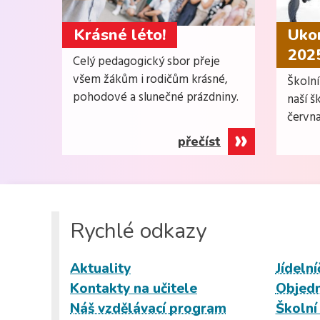
Krásné léto!
Ukon
202
Celý pedagogický sbor přeje
všem žákům i rodičům krásné,
Školn
pohodové a slunečné prázdniny.
naší š
června
přečíst
Rychlé odkazy
Aktuality
Jídelní
Kontakty na učitele
Objedn
Náš vzdělávací program
Školní