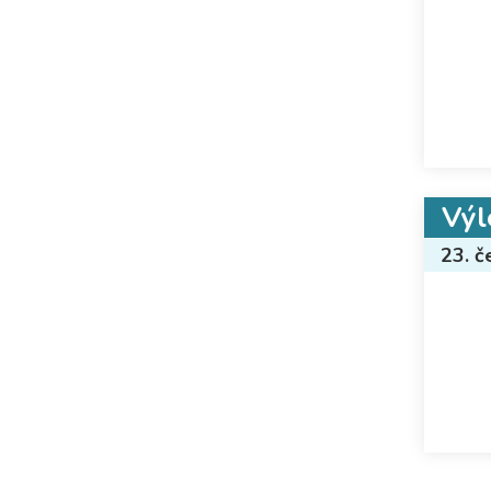
Výl
23. č