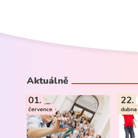
Aktuálně
01.
22.
července
dubna