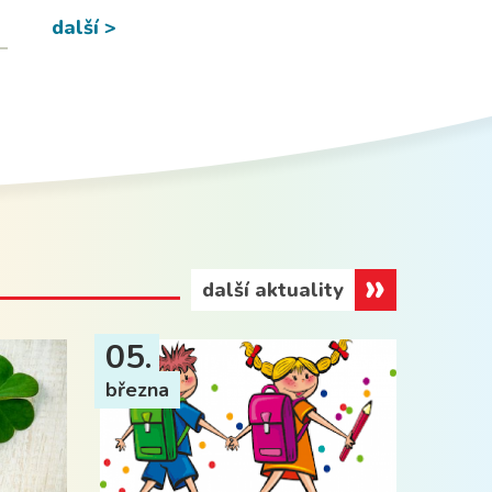
další >
další aktuality
05.
března