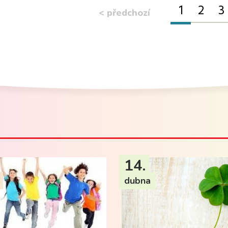
1
2
3
< předchozí
14.
dubna