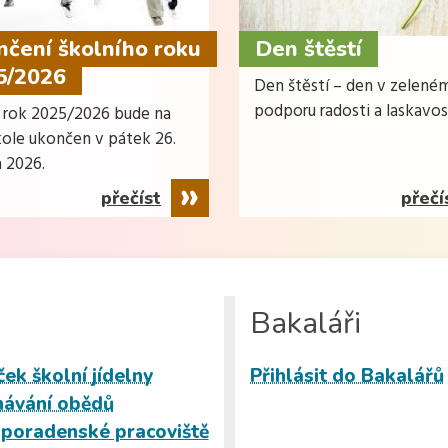
čení školního roku
Den štěstí
5/2026
Den štěstí – den v zelené
podporu radosti a laskavos
í rok 2025/2026 bude na
kole ukončen v pátek 26.
 2026.
přečíst
přečí
Bakaláři
ček školní jídelny
Přihlásit do Bakalářů
ávání obědů
 poradenské pracoviště