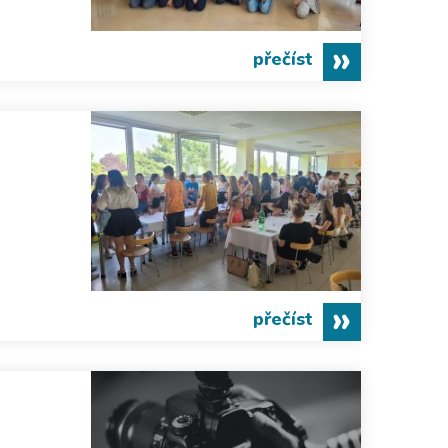
přečíst
přečíst