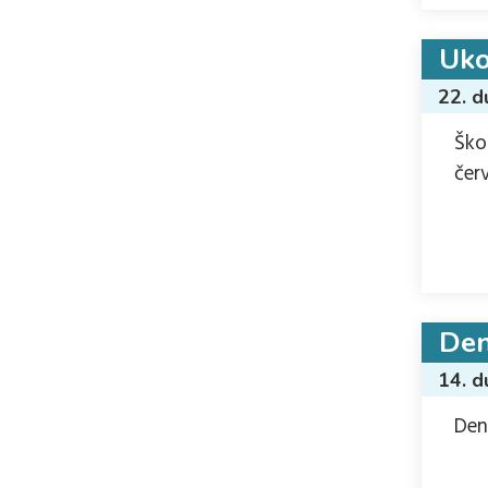
Uko
22. 
Ško
čer
Den
14. 
Den