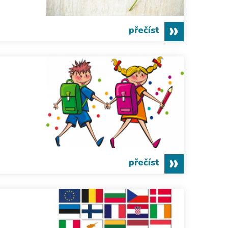
přečíst
přečíst