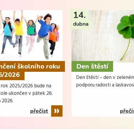
14.
dubna
čení školního roku
Den štěstí
5/2026
Den štěstí – den v zelené
podporu radosti a laskavos
í rok 2025/2026 bude na
kole ukončen v pátek 26.
 2026.
přečíst
přečí