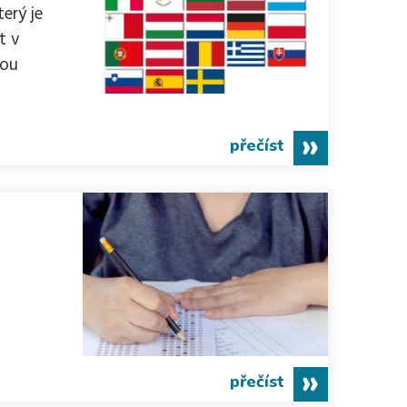
erý je
t v
nou
přečíst
přečíst