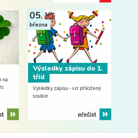
05.
března
Výsledky zápisu do 1.
tříd
m na
ti
Výsledky zápisu - viz přiložený
soubor
st
přečíst