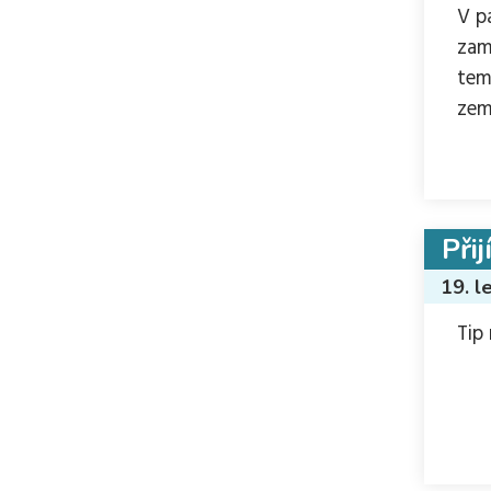
V p
zam
tem
zem
Při
19. l
Tip