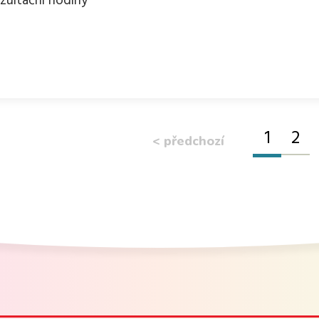
zultační hodiny
1
2
< předchozí