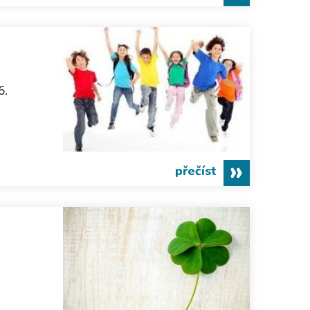
6.
přečíst