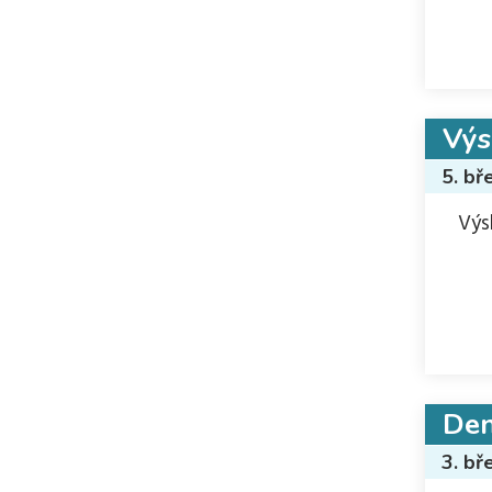
Výs
5. bř
Výs
Den
3. bř