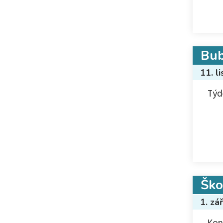
Bub
11. l
Týd
Ško
1. zá