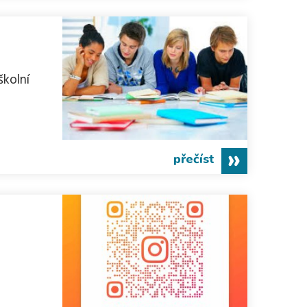
školní
přečíst