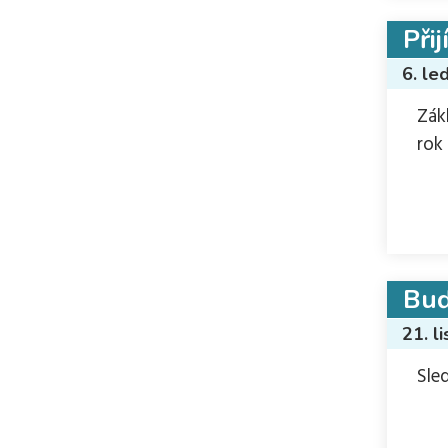
Přij
6. le
Zák
rok
Buď
21. l
Sle