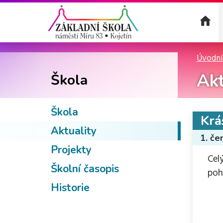
Úvodní
Akt
Škola
Škola
Krá
Aktuality
1. če
Projekty
Cel
Školní časopis
poh
Historie