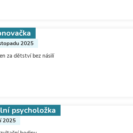
novačka
istopadu 2025
en za dětství bez násilí
lní psycholožka
ří 2025