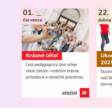
01.
22.
července
dubna
Krásné léto!
Ukon
202
Celý pedagogický sbor přeje
všem žákům i rodičům krásné,
Školn
pohodové a slunečné prázdniny.
naší š
června
přečíst