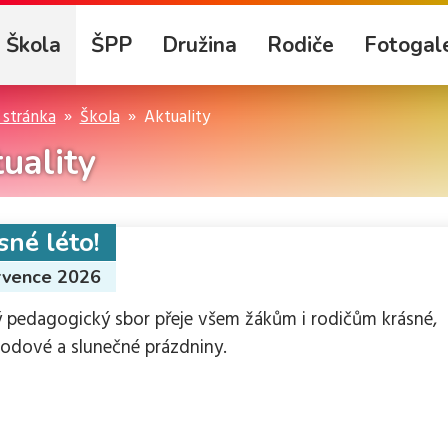
Škola
ŠPP
Družina
Rodiče
Fotogale
 stránka
Škola
Aktuality
uality
sné léto!
rvence 2026
ý pedagogický sbor přeje všem žákům i rodičům krásné,
odové a slunečné prázdniny.