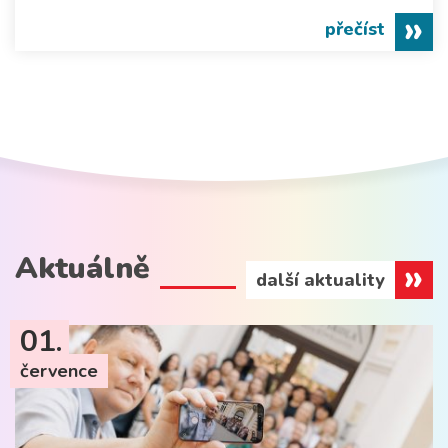
přečíst
Aktuálně
další aktuality
01.
července