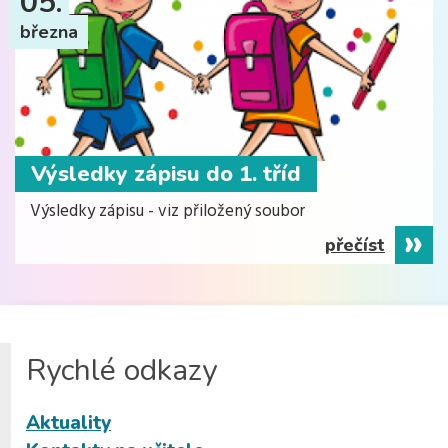
05.
března
Výsledky zápisu do 1. tříd
Výsledky zápisu - viz přiložený soubor
přečíst
Rychlé odkazy
Aktuality