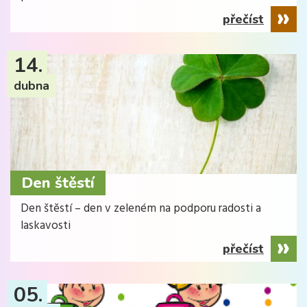
přečíst
14.
dubna
Den štěstí
Den štěstí – den v zeleném na podporu radosti a
laskavosti
přečíst
05.