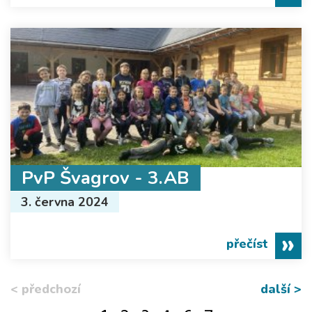
PvP Švagrov - 3.AB
3. června 2024
přečíst
< předchozí
další >