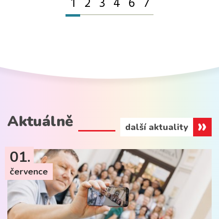
1
2
3
4
6
7
Aktuálně
další aktuality
01.
července