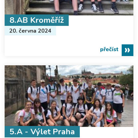
8.AB Kroměříž
20. června 2024
přečíst
5.A - Výlet Praha