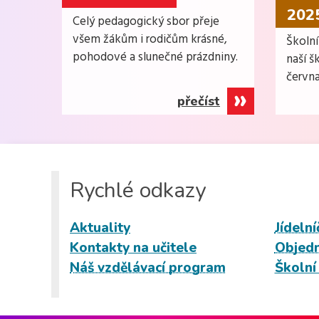
202
Celý pedagogický sbor přeje
všem žákům i rodičům krásné,
Školn
pohodové a slunečné prázdniny.
naší š
června
přečíst
Rychlé odkazy
Aktuality
Jídelní
Kontakty na učitele
Objedn
Náš vzdělávací program
Školní