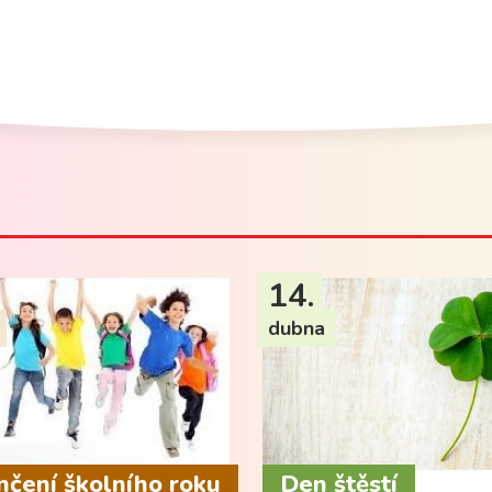
14.
dubna
čení školního roku
Den štěstí