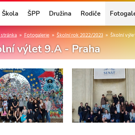
Škola
ŠPP
Družina
Rodiče
Fotogale
 stránka
Fotogalerie
Školní rok 2022/2023
Školní výle
lní výlet 9.A - Praha