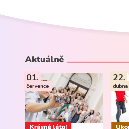
Aktuálně
01.
22.
července
dubna
Krásné léto!
Ukon