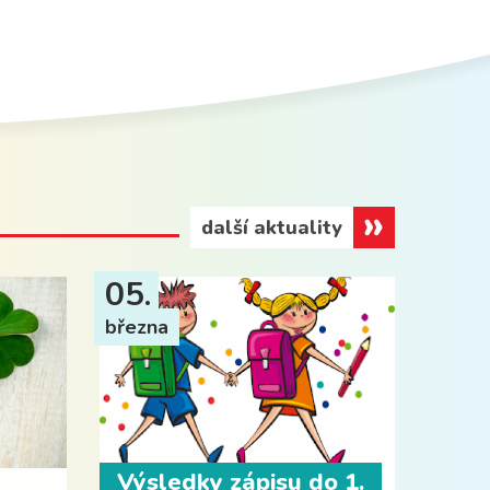
další aktuality
05.
března
Výsledky zápisu do 1.