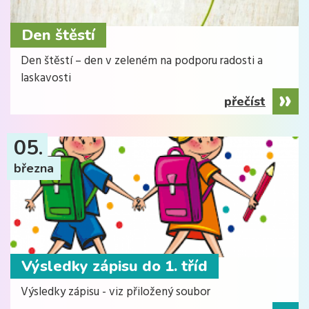
Den štěstí
Den štěstí – den v zeleném na podporu radosti a
laskavosti
přečíst
05.
března
Výsledky zápisu do 1. tříd
Výsledky zápisu - viz přiložený soubor