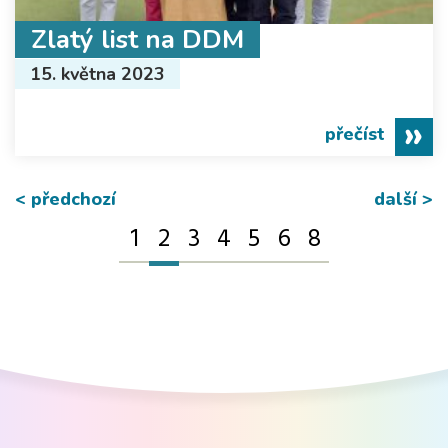
Zlatý list na DDM
15. května 2023
přečíst
< předchozí
další >
1
2
3
4
5
6
8