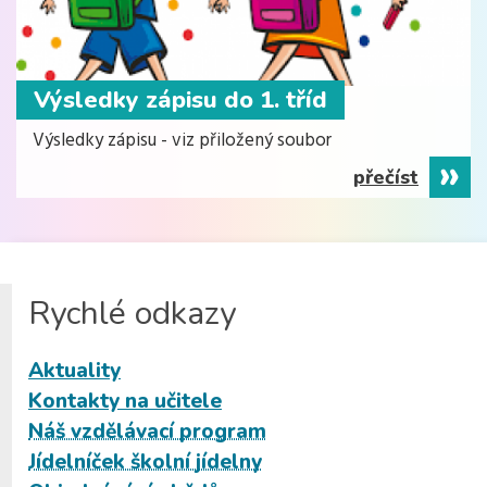
Výsledky zápisu do 1. tříd
Výsledky zápisu - viz přiložený soubor
přečíst
Rychlé odkazy
Aktuality
Kontakty na učitele
Náš vzdělávací program
Jídelníček školní jídelny