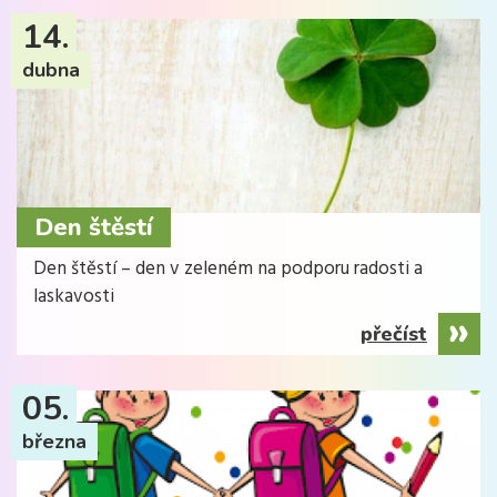
14.
dubna
Den štěstí
Den štěstí – den v zeleném na podporu radosti a
laskavosti
přečíst
05.
března