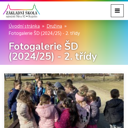
Úvodní stránka
Družina
Fotogalerie ŠD (2024/25) - 2. třídy
Fotogalerie ŠD
(2024/25) - 2. třídy