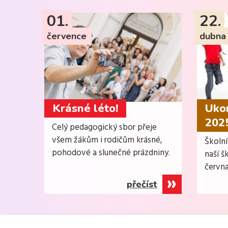
01.
22.
července
dubna
Krásné léto!
Ukon
202
Celý pedagogický sbor přeje
všem žákům i rodičům krásné,
Školn
pohodové a slunečné prázdniny.
naší š
června
přečíst