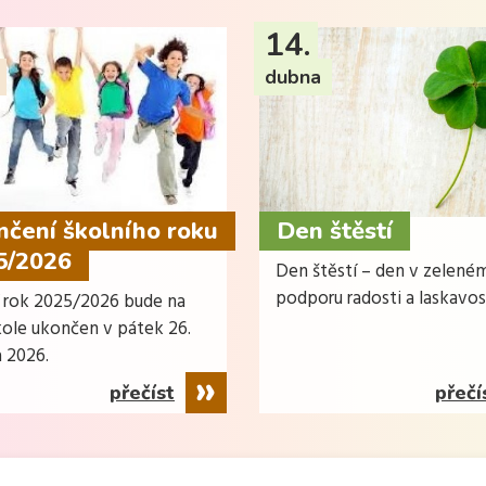
14.
dubna
čení školního roku
Den štěstí
5/2026
Den štěstí – den v zelené
podporu radosti a laskavos
í rok 2025/2026 bude na
kole ukončen v pátek 26.
 2026.
přečíst
přečí