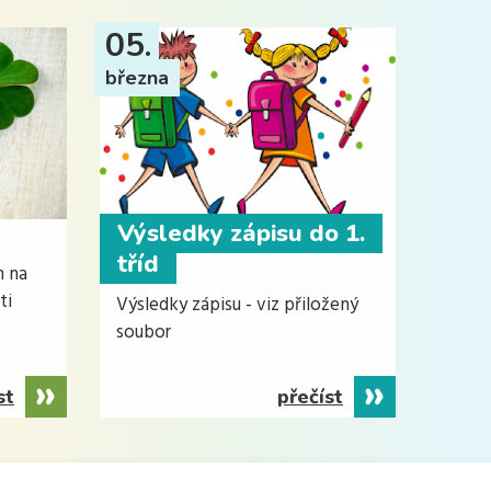
05.
března
Výsledky zápisu do 1.
tříd
m na
ti
Výsledky zápisu - viz přiložený
soubor
st
přečíst