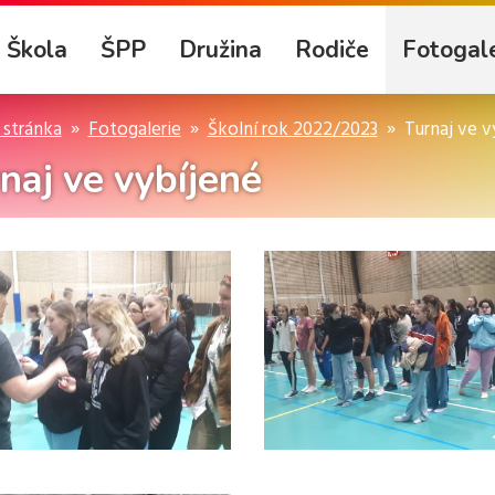
Škola
ŠPP
Družina
Rodiče
Fotogale
 stránka
Fotogalerie
Školní rok 2022/2023
Turnaj ve v
naj ve vybíjené