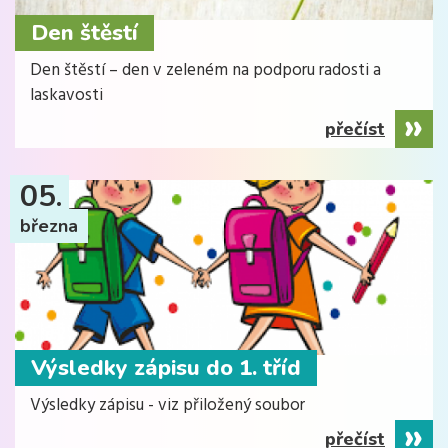
Den štěstí
Den štěstí – den v zeleném na podporu radosti a
laskavosti
přečíst
05.
března
Výsledky zápisu do 1. tříd
Výsledky zápisu - viz přiložený soubor
přečíst