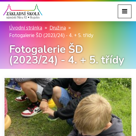
Úvodní stránka
Družina
Fotogalerie ŠD (2023/24) - 4. + 5. třídy
Fotogalerie ŠD
(2023/24) - 4. + 5. třídy