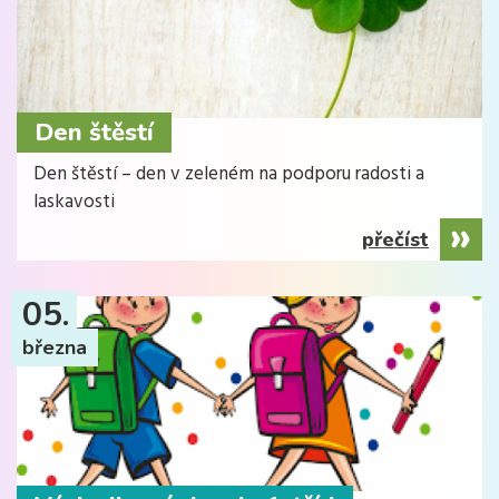
Den štěstí
Den štěstí – den v zeleném na podporu radosti a
laskavosti
přečíst
05.
března