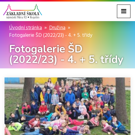
Úvodní stránka
Družina
Fotogalerie ŠD (2022/23) - 4. + 5. třídy
Fotogalerie ŠD
(2022/23) - 4. + 5. třídy