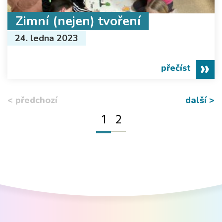
Zimní (nejen) tvoření
24. ledna 2023
přečíst
< předchozí
další >
1
2