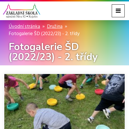
Úvodní stránka
Družina
Fotogalerie ŠD (2022/23) - 2. třídy
Fotogalerie ŠD
(2022/23) - 2. třídy