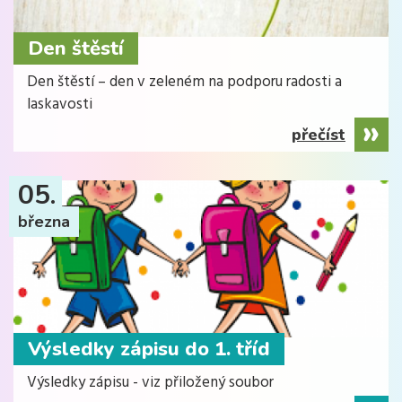
Den štěstí
Den štěstí – den v zeleném na podporu radosti a
laskavosti
přečíst
05.
března
Výsledky zápisu do 1. tříd
Výsledky zápisu - viz přiložený soubor