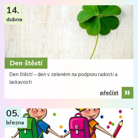
14.
dubna
Den štěstí
Den štěstí – den v zeleném na podporu radosti a
laskavosti
přečíst
05.
března