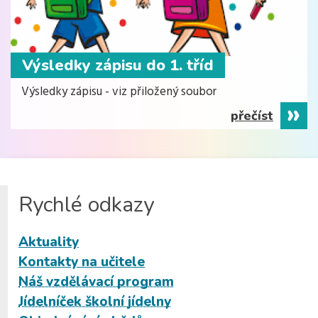
Výsledky zápisu do 1. tříd
Výsledky zápisu - viz přiložený soubor
přečíst
Rychlé odkazy
Aktuality
Kontakty na učitele
Náš vzdělávací program
Jídelníček školní jídelny