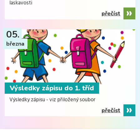
laskavosti
přečíst
05.
března
Výsledky zápisu do 1. tříd
Výsledky zápisu - viz přiložený soubor
přečíst