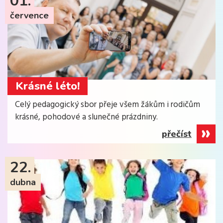
01.
července
Krásné léto!
Celý pedagogický sbor přeje všem žákům i rodičům
krásné, pohodové a slunečné prázdniny.
přečíst
22.
dubna